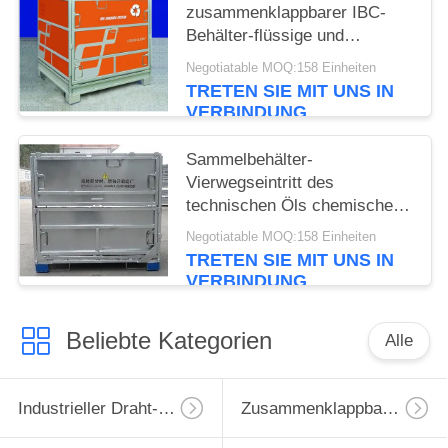
zusammenklappbarer IBC-
Behälter-flüssige und
Massenmaterial-
Negotiatable MOQ:158 Einheiten
Transportieren
TRETEN SIE MIT UNS IN
VERBINDUNG
Sammelbehälter-
Vierwegseintritt des
technischen Öls chemischer
IBC flüssiger
Negotiatable MOQ:158 Einheiten
TRETEN SIE MIT UNS IN
VERBINDUNG
Beliebte Kategorien
Alle
Industrieller Draht-Behälter
Zusammenklappbarer Drahtbehälter