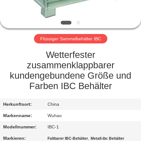
TRETEN
SIE
MIT
Flüssiger Sammelbehälter IBC
UNS
IN
Wetterfester
VERBINDUNG
zusammenklappbarer
kundengebundene Größe und
FORDERN
Farben IBC Behälter
SIE
EIN
Herkunftsort:
China
ZITAT
Markenname:
Wuhao
Modellnummer:
IBC-1
SITEMAP
Markieren:
,
Faltbarer IBC-Behälter
Metall-ibc Behälter