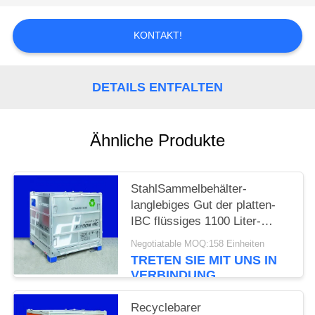
PRIVACY
KONTAKT!
POLICY
DETAILS ENTFALTEN
Ähnliche Produkte
StahlSammelbehälter-
langlebiges Gut der platten-
IBC flüssiges 1100 Liter-
große Kapazität
Negotiatable MOQ:158 Einheiten
TRETEN SIE MIT UNS IN
VERBINDUNG
Recyclebarer