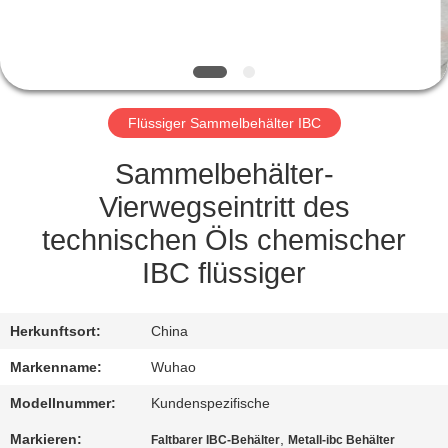
TRETEN
SIE
MIT
Flüssiger Sammelbehälter IBC
UNS
IN
Sammelbehälter-
VERBINDUNG
Vierwegseintritt des
technischen Öls chemischer
FORDERN
IBC flüssiger
SIE
EIN
Herkunftsort:
China
ZITAT
Markenname:
Wuhao
Modellnummer:
Kundenspezifische
SITEMAP
Markieren:
,
Faltbarer IBC-Behälter
Metall-ibc Behälter