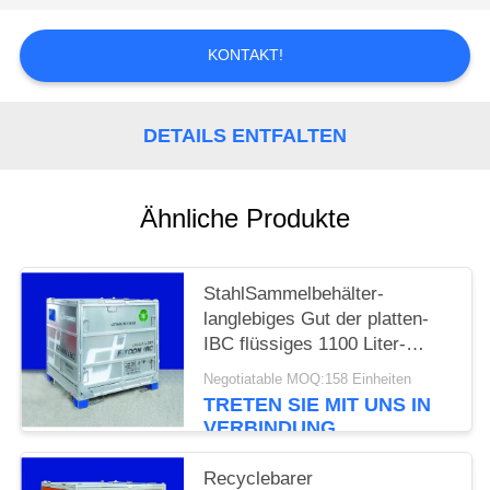
PRIVACY
KONTAKT!
POLICY
DETAILS ENTFALTEN
Ähnliche Produkte
StahlSammelbehälter-
langlebiges Gut der platten-
IBC flüssiges 1100 Liter-
große Kapazität
Negotiatable MOQ:158 Einheiten
TRETEN SIE MIT UNS IN
VERBINDUNG
Recyclebarer