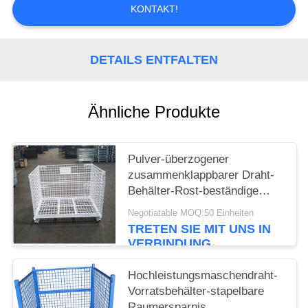
KONTAKT!
PRIVACY
POLICY
DETAILS ENTFALTEN
Ähnliche Produkte
Pulver-überzogener
zusammenklappbarer Draht-
Behälter-Rost-beständige
lange Lebensdauer
Negotiatable MOQ:50 Einheiten
TRETEN SIE MIT UNS IN
VERBINDUNG
Hochleistungsmaschendraht-
Vorratsbehälter-stapelbare
Raumersparnis