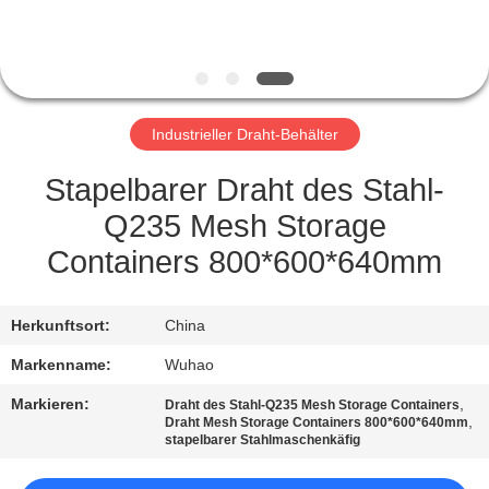
TRETEN
SIE
MIT
Industrieller Draht-Behälter
UNS
IN
Stapelbarer Draht des Stahl-
VERBINDUNG
Q235 Mesh Storage
Containers 800*600*640mm
FORDERN
SIE
Herkunftsort:
China
EIN
Markenname:
Wuhao
ZITAT
Markieren:
,
Draht des Stahl-Q235 Mesh Storage Containers
,
Draht Mesh Storage Containers 800*600*640mm
stapelbarer Stahlmaschenkäfig
SITEMAP