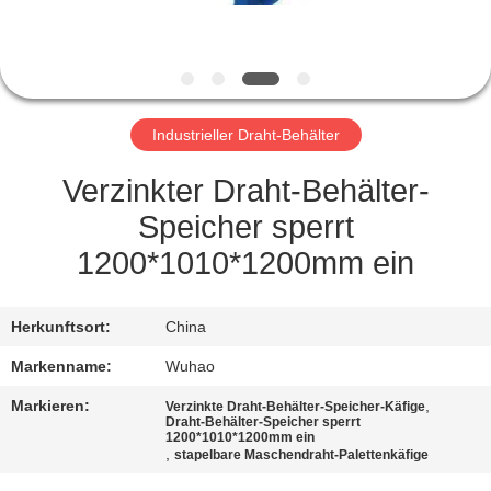
TRETEN
SIE
MIT
Industrieller Draht-Behälter
UNS
IN
Verzinkter Draht-Behälter-
VERBINDUNG
Speicher sperrt
1200*1010*1200mm ein
FORDERN
SIE
Herkunftsort:
China
EIN
Markenname:
Wuhao
ZITAT
Markieren:
,
Verzinkte Draht-Behälter-Speicher-Käfige
Draht-Behälter-Speicher sperrt
1200*1010*1200mm ein
,
stapelbare Maschendraht-Palettenkäfige
SITEMAP