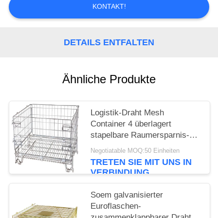
KONTAKT!
PRIVACY
POLICY
DETAILS ENTFALTEN
Ähnliche Produkte
Logistik-Draht Mesh
Container 4 überlagert
stapelbare Raumersparnis-
hohe Sicht mit
Negotiatable MOQ:50 Einheiten
europäerartigen Füßen
TRETEN SIE MIT UNS IN
VERBINDUNG
Soem galvanisierter
Euroflaschen-
zusammenklappbarer Draht-