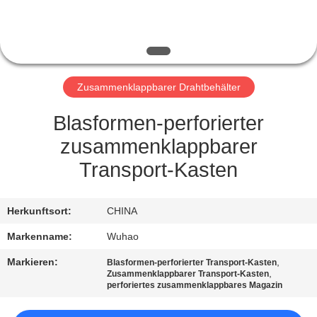
TRETEN
SIE
MIT
Zusammenklappbarer Drahtbehälter
UNS
IN
Blasformen-perforierter
VERBINDUNG
zusammenklappbarer
Transport-Kasten
FORDERN
SIE
Herkunftsort:
CHINA
EIN
Markenname:
Wuhao
ZITAT
Markieren:
,
Blasformen-perforierter Transport-Kasten
,
Zusammenklappbarer Transport-Kasten
perforiertes zusammenklappbares Magazin
SITEMAP