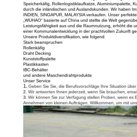
Speicherkäfig, Rollenlogistiklaufkatze, Aluminiumpalette,
durch die inländischen und Auslandskunden. Wir haben I
INDIEN, SINGAPUR, MALAYSIA verkaufen. Unser perfektes Log
„WUHAO“ basierte auf China und stellte die Welt gegenüber
Leistungsfähigkeit aus und die Raumnutzung, erhöht die u
einer Kommunalentwicklung in der prachtvollen Zukunft g
Unsere Produktdiversifikation, wie folgend:
Stark beanspruchen
Rollenkäfig
Draht Decking
Kunststoffpalette
Plastikkasten
IBC-Behälter
und andere Maschendrahtprodukte
Unser Service
1.
Geben Sie Sie, die Berufsvorschläge Ihre Situation übe
2.
Wir antworten Ihnen jederzeit, wenn Sie brauchen, emai
3.
Wir können Sie zur Verfügung stellen Proben, wenn es Ei
Annehmen von kleinen Aufträgen, Willkommen, um mit uns 