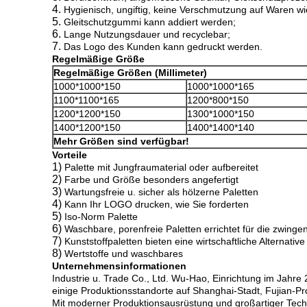
4.
Hygienisch, ungiftig, keine Verschmutzung auf Waren 
5.
Gleitschutzgummi kann addiert werden;
6.
Lange Nutzungsdauer und recyclebar;
7.
Das Logo des Kunden kann gedruckt werden.
Regelmäßige Größe
Regelmäßige Größen (Millimeter)
1000*1000*150
1000*1000*165
1100*1100*165
1200*800*150
1200*1200*150
1300*1000*150
1400*1200*150
1400*1400*140
Mehr Größen sind verfügbar!
Vorteile
1)
Palette mit Jungfraumaterial oder aufbereitet
2)
Farbe und Größe besonders angefertigt
3)
Wartungsfreie u. sicher als hölzerne Paletten
4)
Kann Ihr LOGO drucken, wie Sie forderten
5)
Iso-Norm Palette
6)
Waschbare, porenfreie Paletten errichtet für die zwing
7)
Kunststoffpaletten bieten eine wirtschaftliche Alternative
8)
Wertstoffe und waschbares
Unternehmensinformationen
Industrie u. Trade Co., Ltd. Wu-Hao, Einrichtung im Jahre 
einige Produktionsstandorte auf Shanghai-Stadt, Fujian-Pr
Mit moderner Produktionsausrüstung und großartiger Technik