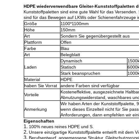
HDPE wiederverwendbare Gleiter-Kunststoffpaletten d
Kunststoffpaletten sind eine gute Wahl für das Versenden. 
sind für das Bewegen auf LKWs oder Schienenfahrzeuge i
Größe
1100*1100mm
Höhe
150mm
Art
Sondern Sie gegenübergestellt aus
Plattform
Offen
Farbe
Blau
Art
Belegblatt
Dynamisch
1500
Laden
Statisch
6000
Stark beanspruchen
1000
Material
HDPE
haben Sie Vorrat
andere Farben sind verfügbar
Kosteneffektive, ausgezeichnete Haltba
Vorteile
Abnutzungswiderstand, waschbares und
Wir haben Arten der Kunststoffpalette, 9
Anmerkung
wenn dieses Einzelteil nicht für Sie pass
Anforderungen, dann empfehlen wir einig
Eigenschaften
1.
100% neues reines HDPE und S.
2.
Unsere einzigartige Kunststoffpalette entwirft mit de
3.
Berufsentwurf, angemessene Struktur, Gleitschutzprozeß