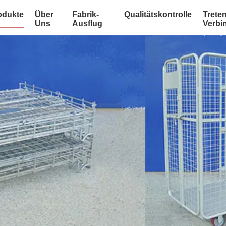
odukte
Über
Fabrik-
Qualitätskontrolle
Treten
Uns
Ausflug
Verbi