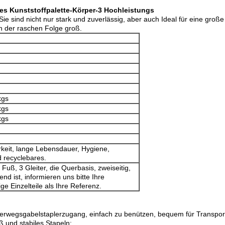
es Kunststoffpalette-Körper-3 Hochleistungs
Sie sind nicht nur stark und zuverlässig, aber auch Ideal für eine groß
n der raschen Folge groß.
kgs
kgs
kgs
rkeit, lange Lebensdauer, Hygiene,
 recyclebares.
 Fuß, 3 Gleiter, die Querbasis, zweiseitig,
end ist, informieren uns bitte Ihre
e Einzelteile als Ihre Referenz.
m Vierwegsgabelstaplerzugang, einfach zu benützen, bequem für Transpo
 und stabiles Stapeln;