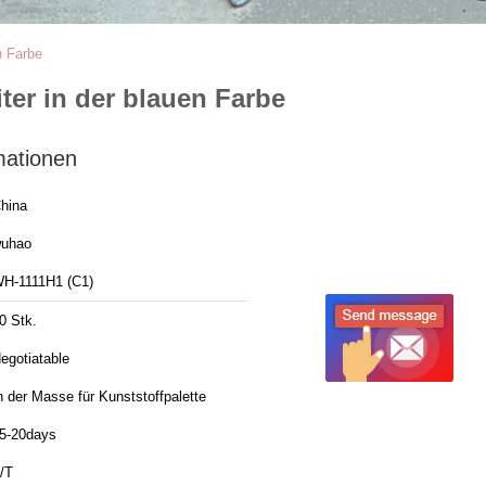
n Farbe
ter in der blauen Farbe
mationen
hina
uhao
H-1111H1 (C1)
0 Stk.
egotiatable
n der Masse für Kunststoffpalette
5-20days
/T