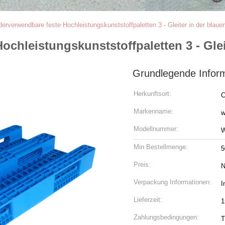
rverwendbare feste Hochleistungskunststoffpaletten 3 - Gleiter in der blaue
chleistungskunststoffpaletten 3 - Glei
Grundlegende Infor
Herkunftsort:
C
Markenname:
w
Modellnummer:
W
Min Bestellmenge:
5
Preis:
N
Verpackung Informationen:
I
Lieferzeit:
1
Zahlungsbedingungen:
T