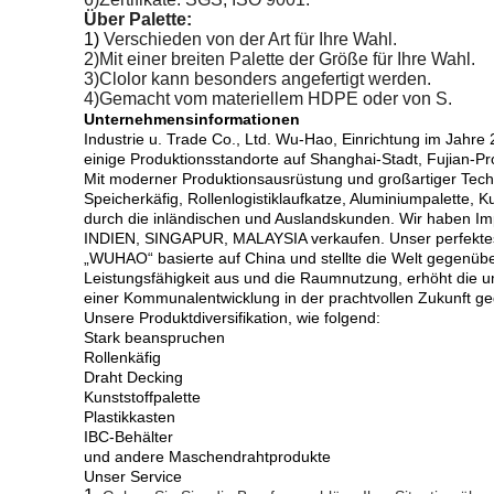
Über Palette:
1)
Verschieden von der Art für Ihre Wahl.
2)Mit einer breiten Palette der Größe für Ihre Wahl.
3)Clolor kann besonders angefertigt werden.
4)Gemacht vom materiellem HDPE oder von S.
Unternehmensinformationen
Industrie u. Trade Co., Ltd. Wu-Hao, Einrichtung im Jahre 
einige Produktionsstandorte auf Shanghai-Stadt, Fujian-Pr
Mit moderner Produktionsausrüstung und großartiger Technik
Speicherkäfig, Rollenlogistiklaufkatze, Aluminiumpalette,
durch die inländischen und Auslandskunden. Wir haben I
INDIEN, SINGAPUR, MALAYSIA verkaufen. Unser perfektes Log
„WUHAO“ basierte auf China und stellte die Welt gegenüber
Leistungsfähigkeit aus und die Raumnutzung, erhöht die u
einer Kommunalentwicklung in der prachtvollen Zukunft g
Unsere Produktdiversifikation, wie folgend:
Stark beanspruchen
Rollenkäfig
Draht Decking
Kunststoffpalette
Plastikkasten
IBC-Behälter
und andere Maschendrahtprodukte
Unser Service