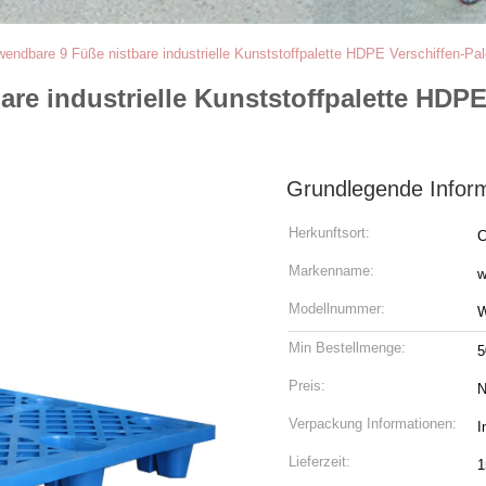
endbare 9 Füße nistbare industrielle Kunststoffpalette HDPE Verschiffen-Pale
re industrielle Kunststoffpalette HDPE 
Grundlegende Infor
Herkunftsort:
C
Markenname:
w
Modellnummer:
Min Bestellmenge:
5
Preis:
N
Verpackung Informationen:
I
Lieferzeit:
1