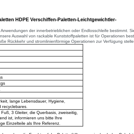
letten HDPE Verschiffen-Paletten-Leichtgewichtler-
 Anwendungen der innerbetrieblichen oder Endlosschleife bestimmt. Sie 
Unsere Auswahl von rackable Kunststoffpaletten ist für Operationen b
roße Rückkehr und stromlinienförmige Operationen zur Verfügung stelle
gs
kgs
E
rkeit, lange Lebensdauer, Hygiene,
 recyclebares.
 Fuß, 3 Gleiter, die Querbasis, zweiseitig,
end ist, informieren uns bitte Ihre
e Einzelteile als Ihre Referenz.