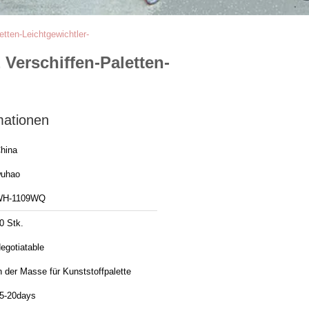
tten-Leichtgewichtler-
Verschiffen-Paletten-
mationen
hina
uhao
WH-1109WQ
0 Stk.
egotiatable
n der Masse für Kunststoffpalette
5-20days