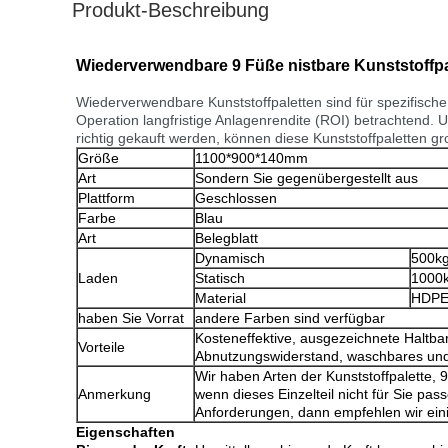
Produkt-Beschreibung
Wiederverwendbare 9 Füße nistbare Kunststoffpa
Wiederverwendbare Kunststoffpaletten sind für spezifische
Operation langfristige Anlagenrendite (ROI) betrachtend. 
richtig gekauft werden, können diese Kunststoffpaletten g
Größe
1100*900*140mm
Art
Sondern Sie gegenübergestellt aus
Plattform
Geschlossen
Farbe
Blau
Art
Belegblatt
Dynamisch
500k
Laden
Statisch
1000
Material
HDP
haben Sie Vorrat
andere Farben sind verfügbar
Kosteneffektive, ausgezeichnete Haltba
Vorteile
Abnutzungswiderstand, waschbares und
Wir haben Arten der Kunststoffpalette, 9
Anmerkung
wenn dieses Einzelteil nicht für Sie pass
Anforderungen, dann empfehlen wir einig
Eigenschaften