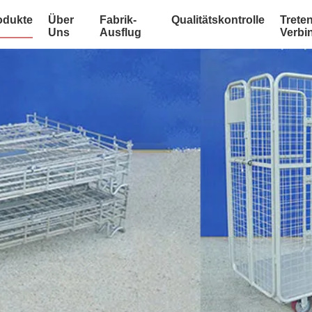
odukte
Über
Fabrik-
Qualitätskontrolle
Treten
Uns
Ausflug
Verbi