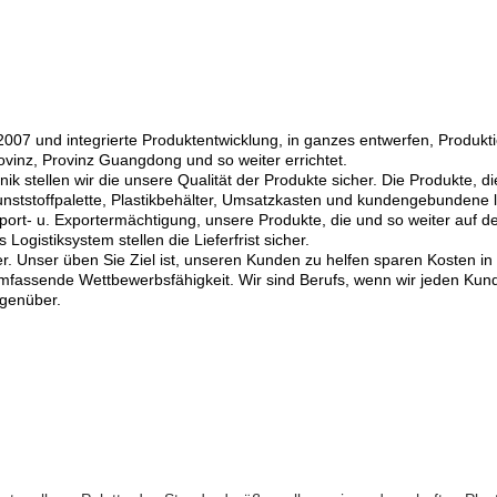
2007 und integrierte Produktentwicklung, in ganzes entwerfen, Produktio
ovinz, Provinz Guangdong und so weiter errichtet.
 stellen wir die unsere Qualität der Produkte sicher. Die Produkte, die
 Kunststoffpalette, Plastikbehälter, Umsatzkasten und kundengebundene
mport- u. Exportermächtigung, unsere Produkte, die und so weiter au
istiksystem stellen die Lieferfrist sicher.
. Unser üben Sie Ziel ist, unseren Kunden zu helfen sparen Kosten in
mfassende Wettbewerbsfähigkeit. Wir sind Berufs, wenn wir jeden Kund
egenüber.