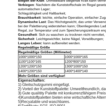
Biegen der Kraft
: Unmittelbare biegende Kraft kann verhi
Verbiegen
: Nachdem die Kunststoffschale im Regal gesetzt
automatischen Lager;
Schlagzähigkeit und Haltbarkeit;
Brauchbarkeit
: leichte, einfache Operation, einfacher Zu
Dynamische Last
: Das Höchstgewicht, das unter Verwend
bei der Palettierung widerstehen kann; Obenliegendes Lad
Regal, zur Temperatur und zum Speicherungszeitraum en
Gesundheit
: Sich zu waschen zu trocknen nicht verrottet, 
Sicherheit
: Leichtgewichtler, keine Nägel, Vorwölbungen;
Langes Leben:
kann aufbereitet werden.
Regelmäßige Größe
Regelmäßige Größen (Millimeter)
1000*1000*150
1000*1000*165
1100*1100*165
1200*800*150
1200*1200*150
1300*1000*150
1400*1200*150
1400*1400*140
Mehr Größen sind verfügbar!
Eigenschaften:
1)
Gleitschutzgummi eingefügt.
2)
Vorteil der Kunststoffpalette: Umweltfreundlich, da
3)
Gute qualitity Palette mit konkurrenzfähigem Preis
4)Kunststoffpaletten bieten eine wirtschaftliche Alter
5)Recyalable und waschbares.
6)Zertifikate: SGS, ISO 9001.