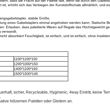
ndern, dass die Fracht auf der Palette fällt, wenn sie durch den Gabels
 ist, erhöht sich das Verbiegen der Kunststoffschale allmählich, und 
gangsgabelstapler, stabile Größe;
ung eines Gabelstaplers einmal angehoben werden kann; Statische Bel
en: Erlauben, dass palettierte Waren auf Regale das Höchstgewicht ges
g verwandt;
nicht absorbiert Feuchtigkeit, ist einfach, und ist einfach, ohne Insekte
1100*1100*150
1200*1000*150
1400*1100*160
1500*1500*140
uerhaft, sicher, Recycleable, Hyginenic, 4way Eintritt, keine Te
.
native hölzernen Paletten oder Gleitern an.