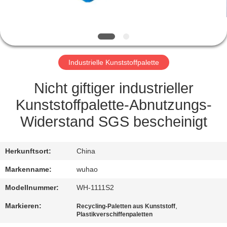
TRETEN
SIE
MIT
Industrielle Kunststoffpalette
UNS
IN
Nicht giftiger industrieller
VERBINDUNG
Kunststoffpalette-Abnutzungs-
Widerstand SGS bescheinigt
FORDERN
SIE
Herkunftsort:
China
EIN
Markenname:
wuhao
ZITAT
Modellnummer:
WH-1111S2
Markieren:
,
Recycling-Paletten aus Kunststoff
SITEMAP
Plastikverschiffenpaletten