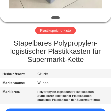
TRETEN
SIE
MIT
Plastikspeicherkiste
UNS
IN
Stapelbares Polypropylen-
VERBINDUNG
logistischer Plastikkasten für
Supermarkt-Kette
FORDERN
SIE
Herkunftsort:
CHINA
EIN
Markenname:
Wuhao
ZITAT
Markieren:
,
Polypropylen-logistischer Plastikkasten
,
Stapelbarer logistischer Plastikkasten
stapelnde Plastikkisten der Supermarktkette
SITEMAP