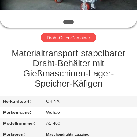
TRETEN
SIE
MIT
Draht-Gitter-Container
UNS
IN
Materialtransport-stapelbarer
VERBINDUNG
Draht-Behälter mit
Gießmaschinen-Lager-
FORDERN
Speicher-Käfigen
SIE
EIN
Herkunftsort:
CHINA
ZITAT
Markenname:
Wuhao
Modellnummer:
A1-400
SITEMAP
Markieren:
,
Maschendrahtmagazine