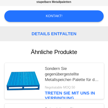
stapelbare Metallpaletten
PRIVACY
KONTAKT!
POLICY
DETAILS ENTFALTEN
Ähnliche Produkte
Sondern Sie
gegenübergestellte
Metallspeicher-Palette für das
Lager aus, das Frachten
Negotiatable MOQ:50
speichert
TRETEN SIE MIT UNS IN
VERBINDUNG