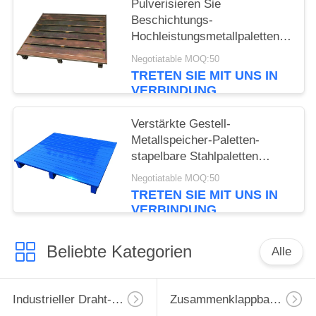
Pulverisieren Sie
Beschichtungs-
Hochleistungsmetallpaletten-
langlebiges Gut 2/4
Negotiatable MOQ:50
Möglichkeit der Zugang
TRETEN SIE MIT UNS IN
VERBINDUNG
Verstärkte Gestell-
Metallspeicher-Paletten-
stapelbare Stahlpaletten
1200X1000X150 Millimeter
Negotiatable MOQ:50
TRETEN SIE MIT UNS IN
VERBINDUNG
Beliebte Kategorien
Alle
Industrieller Draht-Behälter
Zusammenklappbarer Drahtbehälter