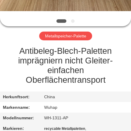
TRETEN
SIE
MIT
Metallspeicher-Palette
UNS
IN
Antibeleg-Blech-Paletten
VERBINDUNG
imprägniern nicht Gleiter-
einfachen
FORDERN
Oberflächentransport
SIE
EIN
Herkunftsort:
China
ZITAT
Markenname:
Wuhap
Modellnummer:
WH-1311-AP
SITEMAP
Markieren:
,
recycable Metallpaletten