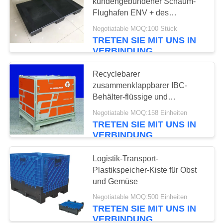
kundengebundener Schaum-
Flughafen ENV + des
PRIVACY
HAUSTIERES schwarze
Negotiatable MOQ:100 Stück
13
POLICY
Kunststoffpaletten unter
TRETEN SIE MIT UNS IN
Verwendung
VERBINDUNG
Flüssiger
Sammelbehälter
Recyclebarer
zusammenklappbarer IBC-
IBC
Behälter-flüssige und
Massenmaterial-Transportieren
Negotiatable MOQ:158 Einheiten
TRETEN SIE MIT UNS IN
VERBINDUNG
10
Logistik-Transport-
Rollenkäfiglaufkatze
Plastikspeicher-Kiste für Obst
und Gemüse
Negotiatable MOQ:500 Einheiten
TRETEN SIE MIT UNS IN
VERBINDUNG