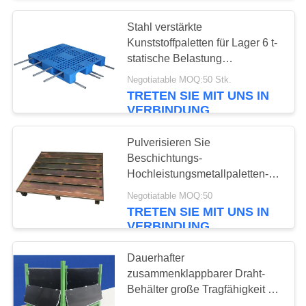
Stahl verstärkte
13
Kunststoffpaletten für Lager 6 t-
statische Belastung
Lagerfachbodenregallag
1000X1000mm
Negotiatable MOQ:50 Stk.
TRETEN SIE MIT UNS IN
VERBINDUNG
Pulverisieren Sie
Beschichtungs-
Hochleistungsmetallpaletten-
6
langlebiges Gut 2/4 Möglichkeit
Negotiatable MOQ:50
Palettenregaldraht
der Zugang
TRETEN SIE MIT UNS IN
VERBINDUNG
Decking
Dauerhafter
zusammenklappbarer Draht-
Behälter große Tragfähigkeit mit
pp.-Blättern