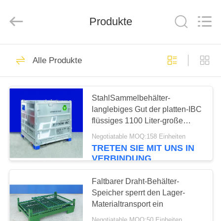
Wuhao
Industry
&
Trade
Produkte
Co.,
Ltd..
All
Rights
HAUS
Reserved.
30
Alle Produkte
Industrieller Draht-
PRODUKTE
Behälter
StahlSammelbehälter-
langlebiges Gut der platten-IBC
ÜBER
flüssiges 1100 Liter-große
UNS
Kapazität
Negotiatable MOQ:158 Einheiten
TRETEN SIE MIT UNS IN
15
VERBINDUNG
FABRIK-
zusammenklappbarer
AUSFLUG
Faltbarer Draht-Behälter-
Speicher sperrt den Lager-
Drahtbehälter
Materialtransport ein
QUALITÄTSKONTROLLE
Negotiatable MOQ:50 Einheiten