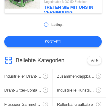
Negotiatable MOQ:50 Einheiten
TRETEN SIE MIT UNS IN
38
VERBINDUNG
Plastikspeicherkiste
loading...
KONTAKT!
13
Beliebte Kategorien
Alle
Metallspeicher-
Palette
Industrieller Draht-Behälter
Zusammenklappbarer Drahtbehälter
Draht-Gitter-Container
Industrielle Kunststoffpalette
Flüssiger Sammelbehälter IBC
Rollenkäfiglaufkatze