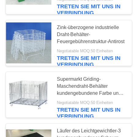
TRETEN SIE MIT UNS IN
TRETEN
VERBINDUNG
SIE
48
Zink-überzogene industrielle
MIT
Draht-Behälter-
Draht-Gitter-
UNS
Feuergebührenstruktur-Antirost
Container
IN
Negotiatable MOQ:50 Einheiten
TRETEN SIE MIT UNS IN
VERBINDUNG
VERBINDUNG
FORDERN
Supermarkt Griding-
Maschendraht-Behälter
SIE
34
kundengebundene Farbe und
EIN
Größen
Industrielle
Negotiatable MOQ:50 Einheiten
ZITAT
TRETEN SIE MIT UNS IN
Kunststoffpalette
VERBINDUNG
SITEMAP
Läufer des Leichtgewichtler-3